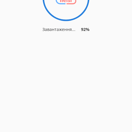
Завантаження...
92%