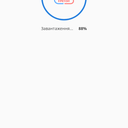
Завантаження...
88%