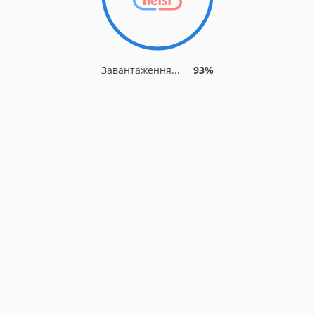
Завантаження...
93%