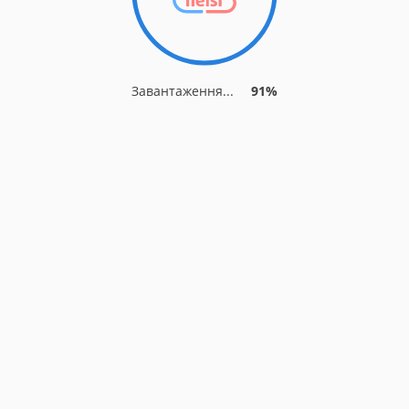
Завантаження...
91%