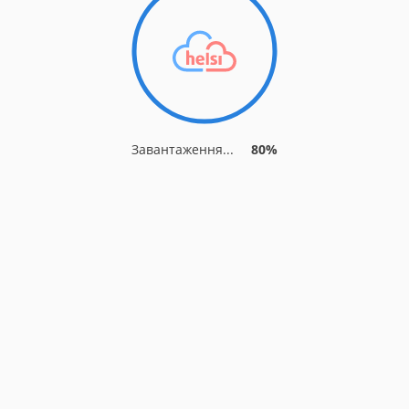
Завантаження...
83%