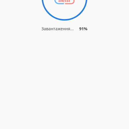
Завантаження...
91%