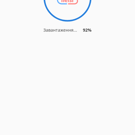
Завантаження...
92%