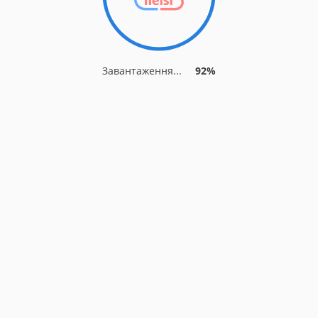
Завантаження...
92%