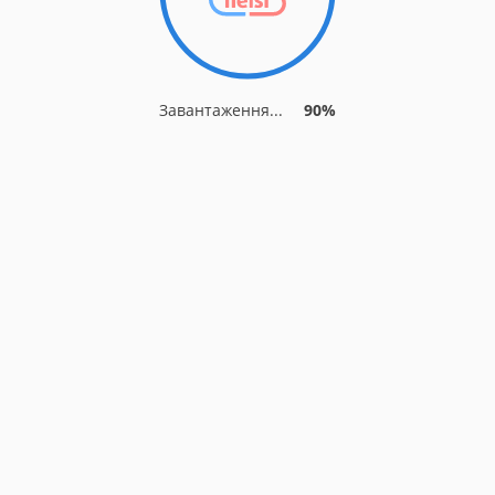
Завантаження...
90%