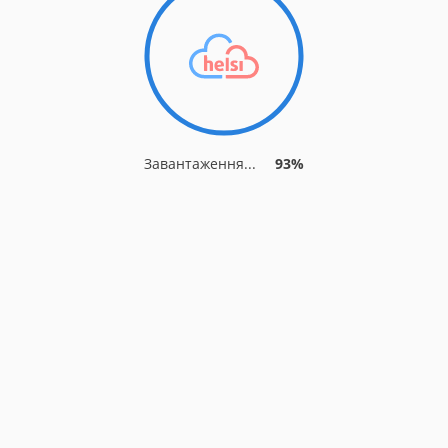
Завантаження...
93%