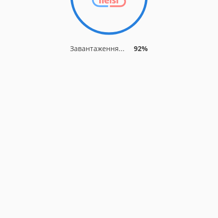
Завантаження...
92%