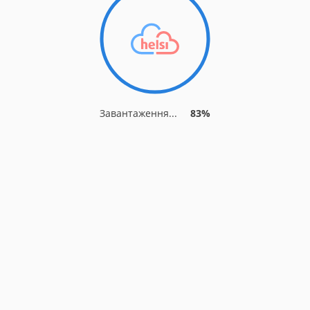
Завантаження...
87%