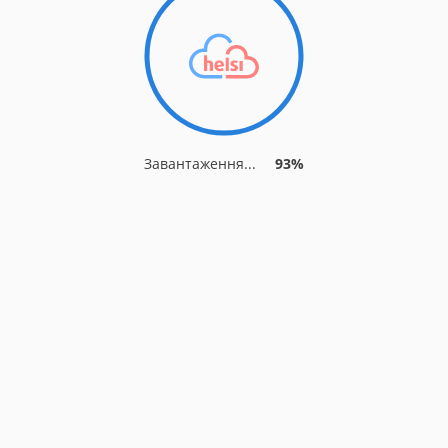
Завантаження...
93%