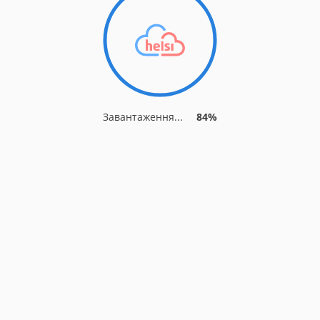
Завантаження...
87%