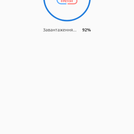
Завантаження...
92%