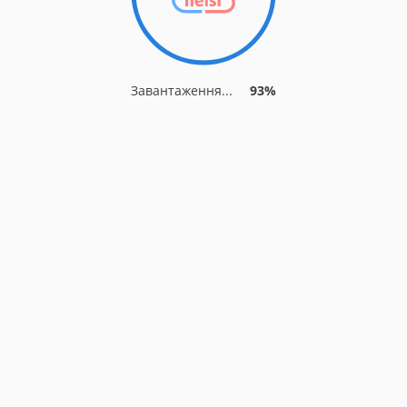
Завантаження...
93%