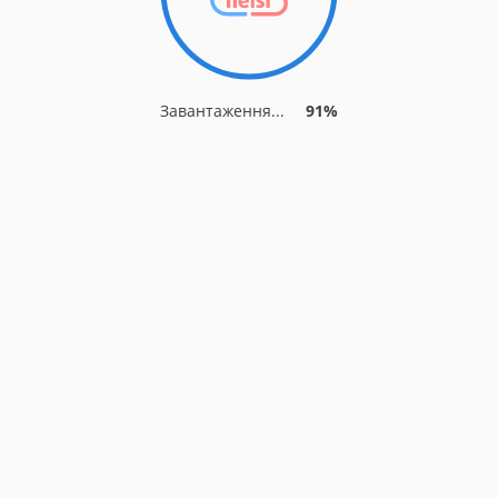
Завантаження...
91%