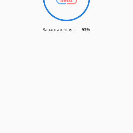
Завантаження...
93%