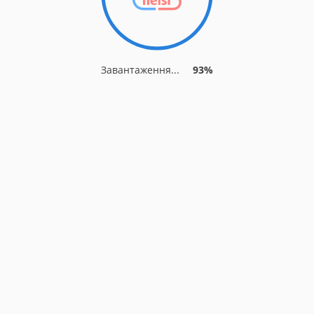
Завантаження...
93%