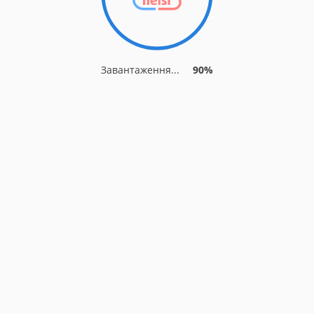
Завантаження...
90%