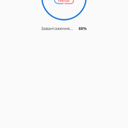
Завантаження...
88%