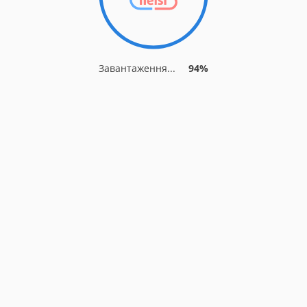
Завантаження...
94%