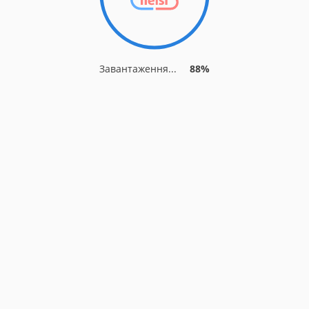
Завантаження...
88%