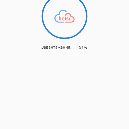
Завантаження...
91%