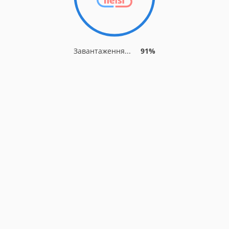
Завантаження...
91%