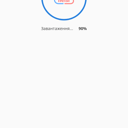
Завантаження...
90%