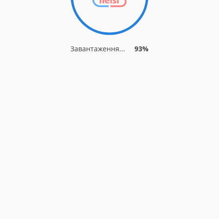
Завантаження...
93%