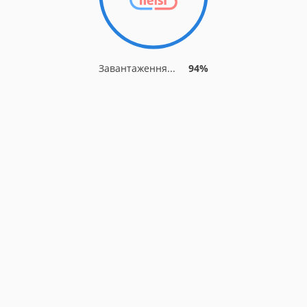
Завантаження...
94%