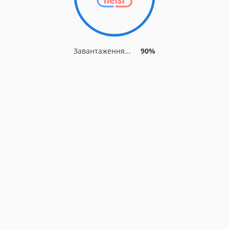
Завантаження...
90%