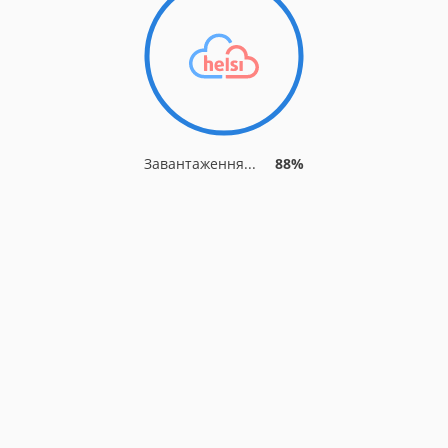
Завантаження...
95%