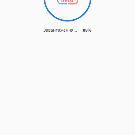
Завантаження...
88%