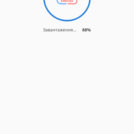
Завантаження...
88%