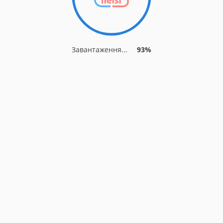
Завантаження...
93%