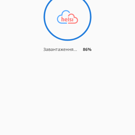
Завантаження...
93%