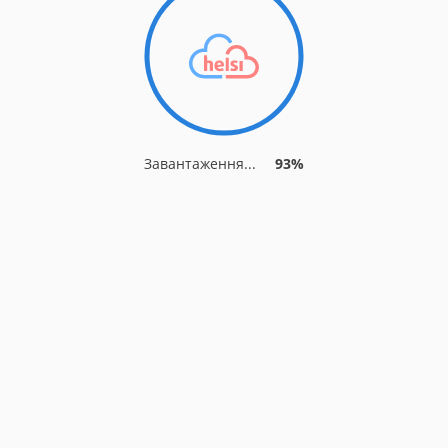
Завантаження...
93%