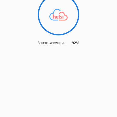
Завантаження...
92%