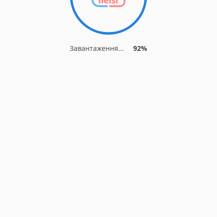
Завантаження...
92%