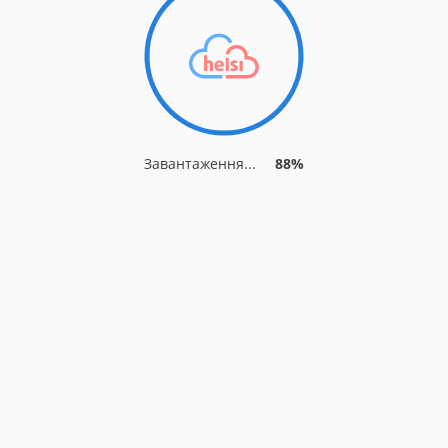
Завантаження...
88%