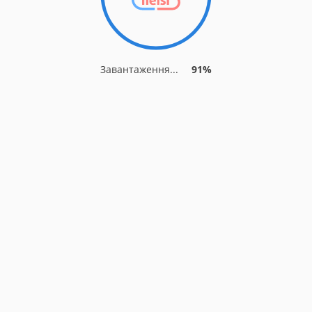
Завантаження...
91%