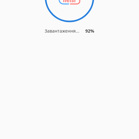
Завантаження...
92%