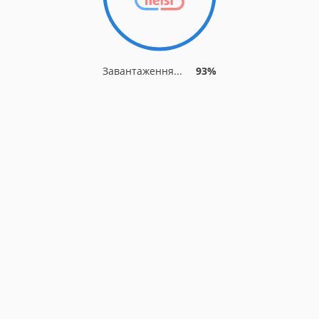
Завантаження...
93%