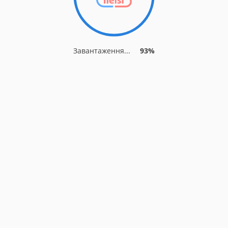
Завантаження...
93%