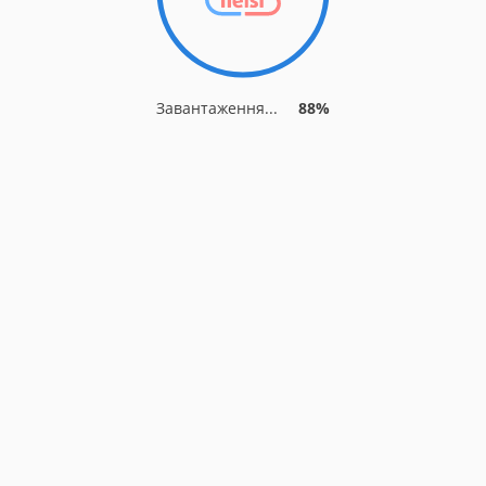
Завантаження...
88%