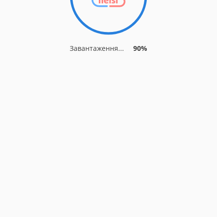
Завантаження...
90%