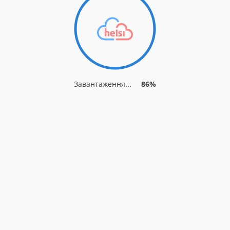
Завантаження...
89%