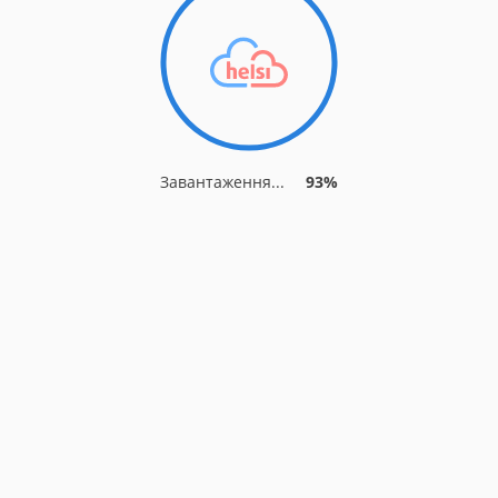
Завантаження...
93%