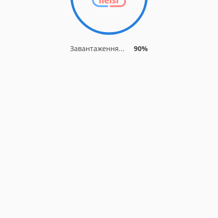
Завантаження...
90%