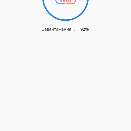
Завантаження...
92%