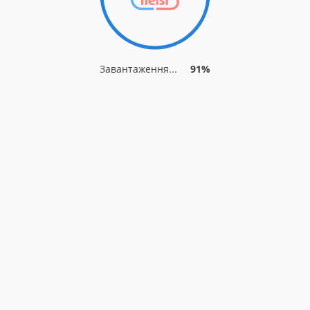
Завантаження...
91%