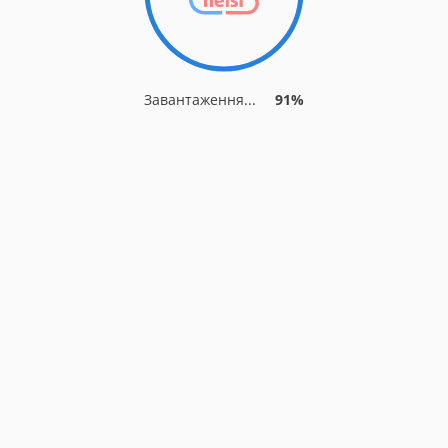
Завантаження...
91%